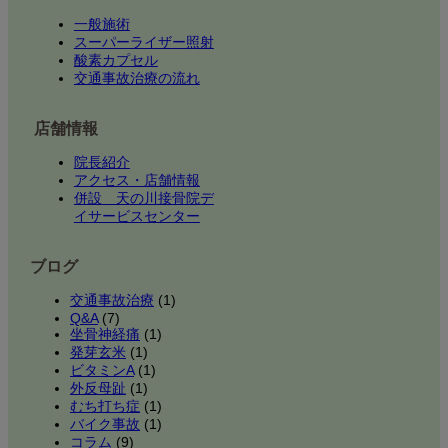
一般施術
スーパーライザー照射
酸素カプセル
交通事故治療の流れ
店舗情報
院長紹介
アクセス・店舗情報
併設 天の川接骨院デ
イサービスセンター
ブログ
交通事故治療
(1)
Q&A
(7)
坐骨神経痛
(1)
発芽玄米
(1)
ビタミンA
(1)
外反母趾
(1)
むち打ち症
(1)
バイク事故
(1)
コラム
(9)