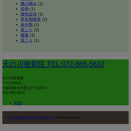
膝の痛み
(1)
姿勢
(1)
慢性症状
(1)
更年期障害
(2)
未分類
(1)
肩こり
(2)
腰痛
(1)
首こり
(1)
天の川接骨院 TEL:072-865-5610
天の川接骨院
〒573-0013
大阪府枚方市星丘3丁目20-9
072-865-5610
RSS
©
天の川接骨院 TEL:072-865-5610
. All Rights Reserved.