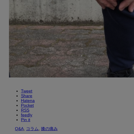
Tweet
Share
Hatena
Pocket
RSS
feedly
Pin it
Q&A
,
コラム
,
膝の痛み