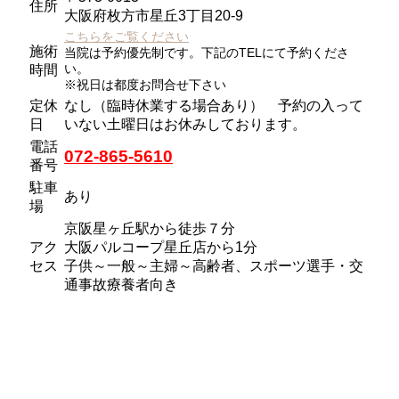
住所
大阪府枚方市星丘3丁目20-9
こちらをご覧ください
施術
当院は予約優先制です。下記のTELにて予約くださ
い。
時間
※祝日は都度お問合せ下さい
定休
なし（臨時休業する場合あり） 予約の入って
日
いない土曜日はお休みしております。
電話
072-865-5610
番号
駐車
あり
場
京阪星ヶ丘駅から徒歩７分
アク
大阪パルコープ星丘店から1分
セス
子供～一般～主婦～高齢者、スポーツ選手・交
通事故療養者向き