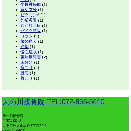
坐骨神経痛
(1)
発芽玄米
(1)
ビタミンA
(1)
外反母趾
(1)
むち打ち症
(1)
バイク事故
(1)
コラム
(9)
膝の痛み
(1)
姿勢
(1)
慢性症状
(1)
更年期障害
(2)
未分類
(1)
肩こり
(2)
腰痛
(1)
首こり
(1)
天の川接骨院 TEL:072-865-5610
天の川接骨院
〒573-0013
大阪府枚方市星丘3丁目20-9
072-865-5610