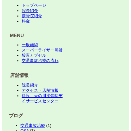
トップページ
院長紹介
接骨院紹介
料金
MENU
一般施術
スーパーライザー照射
酸素カプセル
交通事故治療の流れ
店舗情報
院長紹介
アクセス・店舗情報
併設 天の川接骨院デ
イサービスセンター
ブログ
交通事故治療
(1)
Q&A
(7)