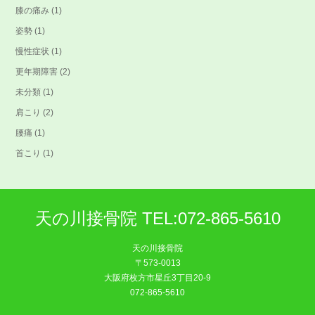
膝の痛み
(1)
姿勢
(1)
慢性症状
(1)
更年期障害
(2)
未分類
(1)
肩こり
(2)
腰痛
(1)
首こり
(1)
天の川接骨院 TEL:072-865-5610
天の川接骨院
〒573-0013
大阪府枚方市星丘3丁目20-9
072-865-5610