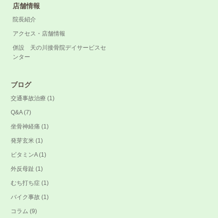
店舗情報
院長紹介
アクセス・店舗情報
併設 天の川接骨院デイサービスセ
ンター
ブログ
交通事故治療
(1)
Q&A
(7)
坐骨神経痛
(1)
発芽玄米
(1)
ビタミンA
(1)
外反母趾
(1)
むち打ち症
(1)
バイク事故
(1)
コラム
(9)