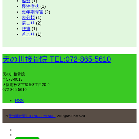
姿勢
(1)
慢性症状
(1)
更年期障害
(2)
未分類
(1)
肩こり
(2)
腰痛
(1)
首こり
(1)
天の川接骨院 TEL:072-865-5610
天の川接骨院
〒573-0013
大阪府枚方市星丘3丁目20-9
072-865-5610
RSS
©
天の川接骨院 TEL:072-865-5610
. All Rights Reserved.