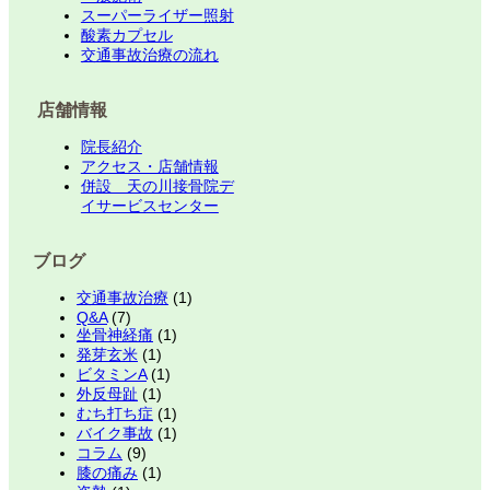
スーパーライザー照射
酸素カプセル
交通事故治療の流れ
店舗情報
院長紹介
アクセス・店舗情報
併設 天の川接骨院デ
イサービスセンター
ブログ
交通事故治療
(1)
Q&A
(7)
坐骨神経痛
(1)
発芽玄米
(1)
ビタミンA
(1)
外反母趾
(1)
むち打ち症
(1)
バイク事故
(1)
コラム
(9)
膝の痛み
(1)