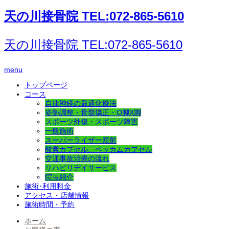
天の川接骨院 TEL:072-865-5610
天の川接骨院 TEL:072-865-5610
menu
トップページ
コース
自律神経の最適化療法
姿勢調整・骨盤矯正・O脚X脚
スポーツ外傷・スポーツ障害
一般施術
スーパーライザー照射
酸素カプセル、ベッカムカプセル
交通事故治療の流れ
リハビリデイサービス
院長紹介
施術･利用料金
アクセス・店舗情報
施術時間・予約
ホーム