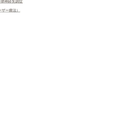
律神経失調症
ザー療法）