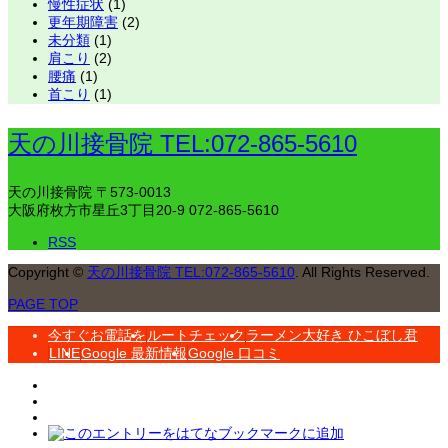
慢性症状
(1)
更年期障害
(2)
未分類
(1)
肩こり
(2)
腰痛
(1)
首こり
(1)
天の川接骨院 TEL:072-865-5610
天の川接骨院
〒573-0013
大阪府枚方市星丘3丁目20-9
072-865-5610
RSS
Copyright
©
天の川接骨院 TEL:072-865-5610
. All Rights Reserved.
PAGE TOP
今すぐお電話を
ルートチェック
ラーメン大好き ひこぼし君
LINE
Google 最新情報
Google 口コミ