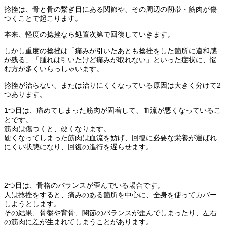
捻挫は、骨と骨の繋ぎ目にある関節や、その周辺の靭帯・筋肉が傷
つくことで起こります。
本来、軽度の捻挫なら処置次第で回復していきます。
しかし重度の捻挫は「痛みが引いたあとも捻挫をした箇所に違和感
が残る」「腫れは引いたけど痛みが取れない」といった症状に、悩
む方が多くいらっしゃいます。
捻挫が治らない、または治りにくくなっている原因は大きく分けて2
つあります。
1つ目は、痛めてしまった筋肉が固着して、血流が悪くなっているこ
とです。
筋肉は傷つくと、硬くなります。
硬くなってしまった筋肉は血流を妨げ、回復に必要な栄養が運ばれ
にくい状態になり、回復の進行を遅らせます。
2つ目は、骨格のバランスが歪んでいる場合です。
人は捻挫をすると、痛みのある箇所を中心に、全身を使ってカバー
しようとします。
その結果、骨盤や背骨、関節のバランスが歪んでしまったり、左右
の筋肉に差が生まれてしまうことがあります。