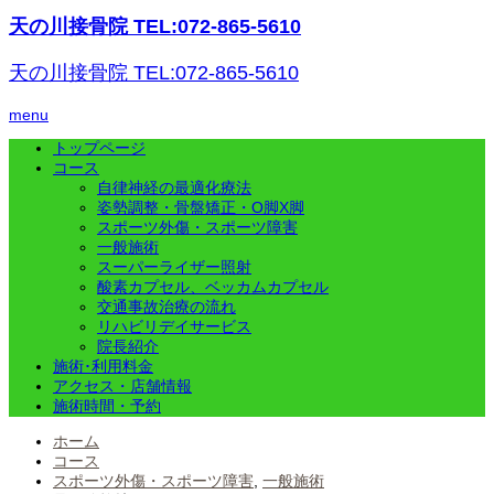
天の川接骨院 TEL:072-865-5610
天の川接骨院 TEL:072-865-5610
menu
トップページ
コース
自律神経の最適化療法
姿勢調整・骨盤矯正・O脚X脚
スポーツ外傷・スポーツ障害
一般施術
スーパーライザー照射
酸素カプセル、ベッカムカプセル
交通事故治療の流れ
リハビリデイサービス
院長紹介
施術･利用料金
アクセス・店舗情報
施術時間・予約
ホーム
コース
スポーツ外傷・スポーツ障害
,
一般施術