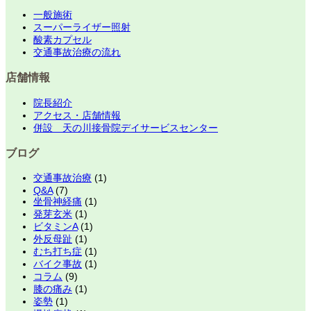
一般施術
スーパーライザー照射
酸素カプセル
交通事故治療の流れ
店舗情報
院長紹介
アクセス・店舗情報
併設 天の川接骨院デイサービスセンター
ブログ
交通事故治療
(1)
Q&A
(7)
坐骨神経痛
(1)
発芽玄米
(1)
ビタミンA
(1)
外反母趾
(1)
むち打ち症
(1)
バイク事故
(1)
コラム
(9)
膝の痛み
(1)
姿勢
(1)