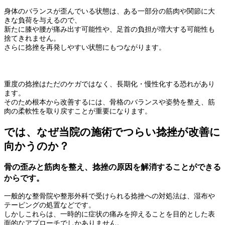
身体のバランスが歪んでいる状態は、ある一部分の筋肉や関節に大
きな負荷を与えるので、
新たに膝や腰が痛み出す可能性や、足首の負担が増大する可能性も
捨てきれません。
さらに捻挫を再発しやすい状態にもつながります。
重度の捻挫はただのケガではなく、長期化・慢性化する恐れがあり
ます。
そのため根本から改善するには、骨格のバランスや姿勢を整え、筋
肉の柔軟性を取り戻すことが重要になります。
では、なぜ当院の施術でつらい捻挫が改善に
向かうのか？
骨の歪みと筋肉を整え、捻挫の原因を解消することができる
からです。
一般的な整骨院や整形外科で受けられる捻挫への対処法は、湿布や
テーピングの処置などです。
しかしこれらは、一時的に症状の痛みを抑えることを目的とした表
面的なアプローチでしかありません。