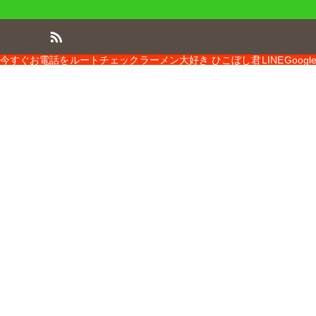
今すぐお電話を
ルートチェック
ラーメン大好き ひこぼし君
LINE
Goog