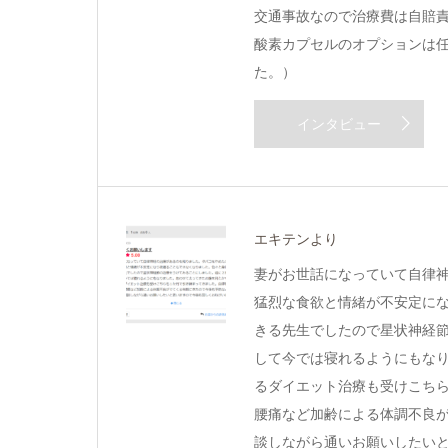
交通事故なので治療費は自賠
酸素カプセルのオプションは任
た。）
インタビュー
エキテンより
妻がお世話になっていて自律
猛烈な食欲と情緒が不安定に
きる先生でしたので星状神経
して今では寝れるようにもな
るダイエット治療も受けこち
腰痛など加齢による体調不良
談しながら通いお願いしたい