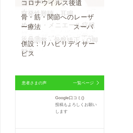
星状神経節近傍照射
コロナウイルス後遺
(SGL) ス
症・ ワ
突発性難聴・耳鳴
スポーツ外傷・スポーツ
骨・筋・関節へのレーザ
休止中：酸素カプセル
トレス性障害・自律神経
クチン副作用（レーザー
り
障害
めまい・メニエール症候
怪我の一般施術
ー療法 スーパ
60分格安
失調症
療法）
(スーパーライザーによる
足関節捻挫
群 (スー
首・肩の張り、むちうち
ーライザーのハンド照
腰痛・ぎっくり腰
ＫＴテーピング （正規
膝の痛み（中高年）
姿勢調整・骨盤矯正・O脚
交通事故療養
施術)
併設：リハビリデイサー
パーライザーによる施術)
射
代理店）
X脚
料金
ビス
患者さまの声
一覧ページ
Google口コミ
()
投稿もよろしくお願い
します