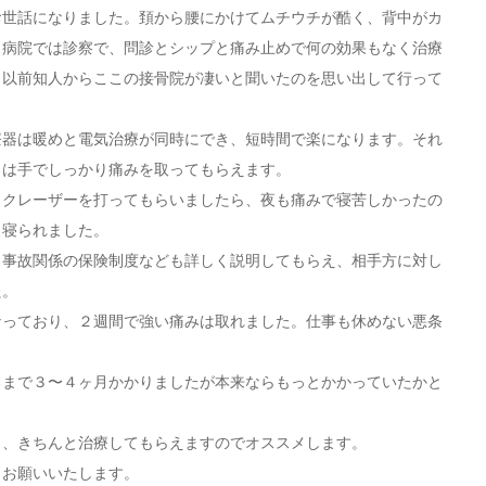
お世話になりました。頚から腰にかけてムチウチが酷く、背中がカ
。病院では診察で、問診とシップと痛み止めで何の効果もなく治療
、以前知人からここの接骨院が凄いと聞いたのを思い出して行って
療器は暖めと電気治療が同時にでき、短時間で楽になります。それ
ろは手でしっかり痛みを取ってもらえます。
ックレーザーを打ってもらいましたら、夜も痛みで寝苦しかったの
と寝られました。
、事故関係の保険制度なども詳しく説明してもらえ、相手方に対し
た。
なっており、２週間で強い痛みは取れました。仕事も休めない悪条
。
るまで３〜４ヶ月かかりましたが本来ならもっとかかっていたかと
し、きちんと治療してもらえますのでオススメします。
くお願いいたします。