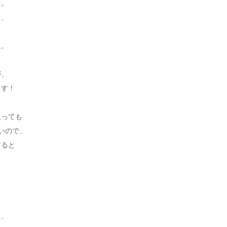
た。
ら、
た。
が、
ます！
入っても
いので、
すると
え、