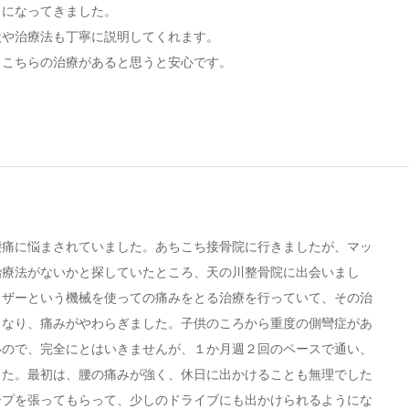
うになってきました。
状や治療法も丁寧に説明してくれます。
、こちらの治療があると思うと安心です。
腰痛に悩まされていました。あちこち接骨院に行きましたが、マッ
治療法がないかと探していたところ、天の川整骨院に出会いまし
イザーという機械を使っての痛みをとる治療を行っていて、その治
くなり、痛みがやわらぎました。子供のころから重度の側彎症があ
いので、完全にとはいきませんが、１か月週２回のペースで通い、
した。最初は、腰の痛みが強く、休日に出かけることも無理でした
ープを張ってもらって、少しのドライブにも出かけられるようにな