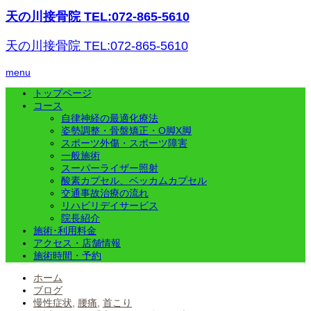
天の川接骨院 TEL:072-865-5610
天の川接骨院 TEL:072-865-5610
menu
トップページ
コース
自律神経の最適化療法
姿勢調整・骨盤矯正・O脚X脚
スポーツ外傷・スポーツ障害
一般施術
スーパーライザー照射
酸素カプセル、ベッカムカプセル
交通事故治療の流れ
リハビリデイサービス
院長紹介
施術･利用料金
アクセス・店舗情報
施術時間・予約
ホーム
ブログ
慢性症状
,
腰痛
,
首こり