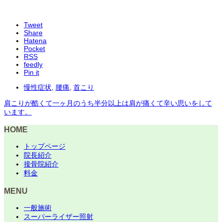
Tweet
Share
Hatena
Pocket
RSS
feedly
Pin it
慢性症状
,
腰痛
,
首こり
肩こりが酷くて一ヶ月のうち半分以上は肩が痛くて辛い思いをして
います。
HOME
トップページ
院長紹介
接骨院紹介
料金
MENU
一般施術
スーパーライザー照射