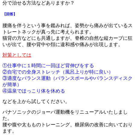
分で治せる方法などありますか？
【回答】
腰痛を伴うという事を鑑みれば、姿勢から痛みが出ているス
トレートネックが真っ先に考えられます。
猫背の方などにも共通しますが、脊椎の自然な縦カーブに狂
いが出て、腰や背中や頚に違和感や痛みが出現します。
対策としては
①仕事中に１時間に一回ほど背伸びをする
②自宅での全身ストレッチ（風呂上りが特に良い）
③適度なバランス運動（バランスボールやバランスディスク
が簡単）
④温泉でほっこり体を休める
などを上から試してください。
パナソニックのジョーバ運動機をリニューアルいたしまし
た。
腰や腹や太もものトレーニング、糖尿病の改善に向いており
ます。