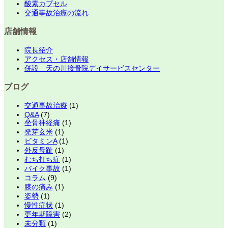
酸素カプセル
交通事故治療の流れ
店舗情報
院長紹介
アクセス・店舗情報
併設 天の川接骨院デイサービスセンター
ブログ
交通事故治療
(1)
Q&A
(7)
坐骨神経痛
(1)
発芽玄米
(1)
ビタミンA
(1)
外反母趾
(1)
むち打ち症
(1)
バイク事故
(1)
コラム
(9)
膝の痛み
(1)
姿勢
(1)
慢性症状
(1)
更年期障害
(2)
未分類
(1)